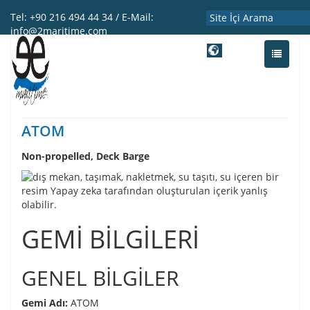
Tel: +90 216 494 44 34 / E-Mail:
info@2maritime.com
ENG
Toggle
navigati
ATOM
Non-propelled, Deck Barge
GEMİ BİLGİLERİ
GENEL BİLGİLER
Gemi Adı:
ATOM