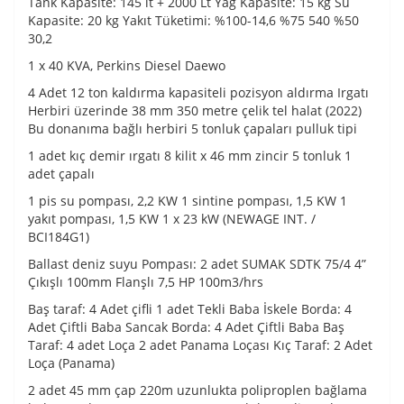
Tank Kapasite: 145 lt + 2000 Lt Yağ Kapasite: 15 kg Su
Kapasite: 20 kg Yakıt Tüketimi: %100-14,6 %75 540 %50
30,2
1 x 40 KVA, Perkins Diesel Daewo
4 Adet 12 ton kaldırma kapasiteli pozisyon aldırma Irgatı
Herbiri üzerinde 38 mm 350 metre çelik tel halat (2022)
Bu donanıma bağlı herbiri 5 tonluk çapaları pulluk tipi
1 adet kıç demir ırgatı 8 kilit x 46 mm zincir 5 tonluk 1
adet çapalı
1 pis su pompası, 2,2 KW 1 sintine pompası, 1,5 KW 1
yakıt pompası, 1,5 KW 1 x 23 kW (NEWAGE INT. /
BCI184G1)
Ballast deniz suyu Pompası: 2 adet SUMAK SDTK 75/4 4”
Çıkışlı 100mm Flanşlı 7,5 HP 100m3/hrs
Baş taraf: 4 Adet çifli 1 adet Tekli Baba İskele Borda: 4
Adet Çiftli Baba Sancak Borda: 4 Adet Çiftli Baba Baş
Taraf: 4 adet Loça 2 adet Panama Loçası Kıç Taraf: 2 Adet
Loça (Panama)
2 adet 45 mm çap 220m uzunlukta poliproplen bağlama