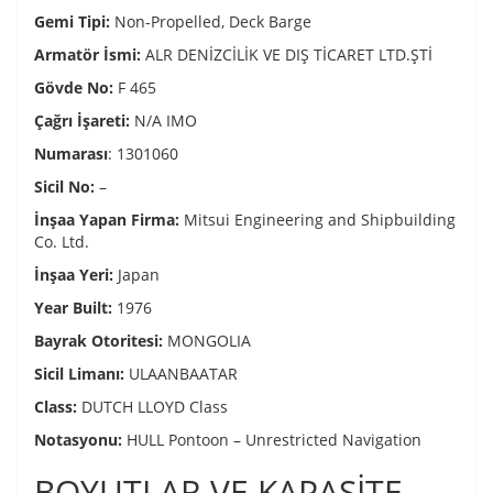
Gemi Tipi:
Non-Propelled, Deck Barge
Armatör İsmi:
ALR DENİZCİLİK VE DIŞ TİCARET LTD.ŞTİ
Gövde No:
F 465
Çağrı İşareti:
N/A IMO
Numarası
: 1301060
Sicil No:
–
İnşaa Yapan Firma:
Mitsui Engineering and Shipbuilding
Co. Ltd.
İnşaa Yeri:
Japan
Year Built:
1976
Bayrak Otoritesi:
MONGOLIA
Sicil Limanı:
ULAANBAATAR
Class:
DUTCH LLOYD Class
Notasyonu:
HULL Pontoon – Unrestricted Navigation
BOYUTLAR VE KAPASİTE