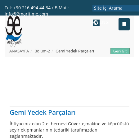
Tel: +90 216 494 44 34 / E-Mail:
info@2maritime.com
ENG
Toggle
navigati
ANASAYFA
Bölüm-2
Gemi Yedek Parçaları
Gemi Yedek Parçaları
İhtiyacınız olan 2.el hernevi Güverte,makine ve köprüüstü
seyir ekipmanlarının tedariki tarafımızdan
sağlanmaktadır.